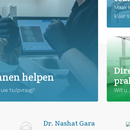
Maak k
klaar s
Dir
nnen helpen
pra
t uw hulpvraag?
Wilt u
Dr. Nashat Gara