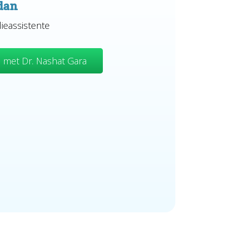
dan
lieassistente
 met Dr. Nashat Gara