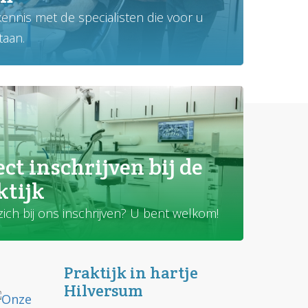
ennis met de specialisten die voor u
taan.
ect inschrijven bij de
ktijk
 zich bij ons inschrijven? U bent welkom!
Praktijk in hartje
Hilversum