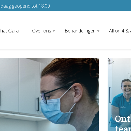
andaag geopend tot 18:00
shat Gara
Over ons
Behandelingen
All on 4 & 
Ont
te